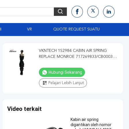
I
VR
QUOTE REQUEST SUATU
VKNTECH 1S2984 CABIN AIR SPRING
REPLACE MONROE 717269833/CB0003
OE 3172984 1629719 1629724
Hubungi Sekarang
Pelajari Lebih Lanjut
Video terkait
Kabin air spring
digantikan oleh nomor