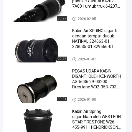
pabrik HYUNDAI 64207-
7A001 untuk truk 64207-
7A001 VKNTECH 1S64207
Mata Air Kabin
00:27
2026-02-05
Kabin Air SPRING diganti
dengan tempat duduk
NATINAL 324663-01
328035-01 329666-01
Firestone
Mata Air Kabin
00:27
2026-01-07
PEGAS UDARA KABIN
DIGANTI OLEH KENWORTH
AS-5036 29-03200
Firestone W02-358-7036
OEM W023587036 PEGAS
UDARA BERKUALITAS
Mata Air Kabin
00:31
2026-01-08
TINGGI
Kabin Air Spring
digantikan oleh WESTERN
STAR FIRESTONE W26-
455-9911 HENDRICKSON