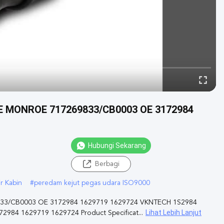
E MONROE 717269833/CB0003 OE 3172984
Hubungi Sekarang
Berbagi
r Kabin
#
peredam kejut pegas udara ISO9000
33/CB0003 OE 3172984 1629719 1629724 VKNTECH 1S2984
Lihat Lebih Lanjut
84 1629719 1629724 Product Specificat...