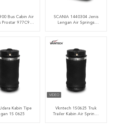
900 Bus Cabin Air
SCANIA 1440304 Jenis
s Prostar 977C95
Lengan Air Springs
Lengan Air Spring
Firestone W01-095-0424
Bagian Suspensi
Tahun Baik 556 02 8560
UNGI SEKARANG
HUBUNGI SEKARANG
Udara
Udara Kabin Tipe
Vkntech 1S0625 Truk
ngan 1S 0625
Trailer Kabin Air Springs
1S0625 Tipe Lengan
VKNTECH 1S0625
UNGI SEKARANG
HUBUNGI SEKARANG