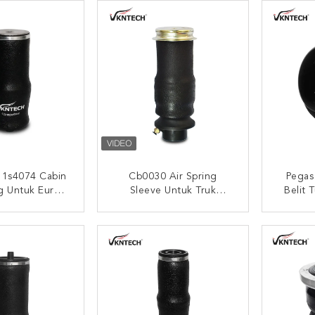
CH 1S7059
 1s4074 Cabin
Cb0030 Air Spring
Pegas
ng Untuk Euro
Sleeve Untuk Truk
Belit 
03-3201 Sleeve
1476415 1381919
ing VKNTECH
VKNTECH 1S6415-1
I SEKARANG
HUBUNGI SEKARANG
HUB
S4074