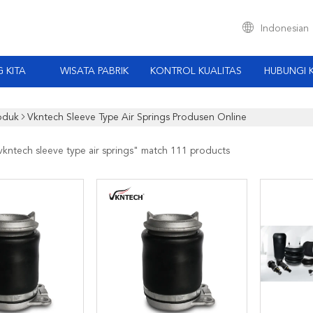
Indonesian
 KITA
WISATA PABRIK
KONTROL KUALITAS
HUBUNGI 
oduk
Vkntech Sleeve Type Air Springs Produsen Online
vkntech sleeve type air springs
" match 111 products