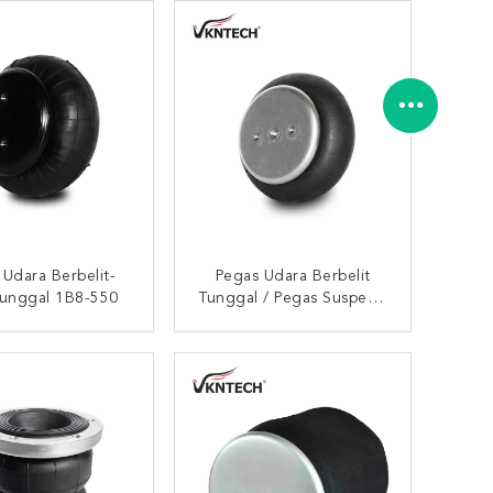
 Udara Berbelit-
Pegas Udara Berbelit
Tunggal 1B8-550
Tunggal / Pegas Suspensi
Udara FS330-22 647 /
W01-358-6994 Kantong
UNGI SEKARANG
HUBUNGI SEKARANG
Udara