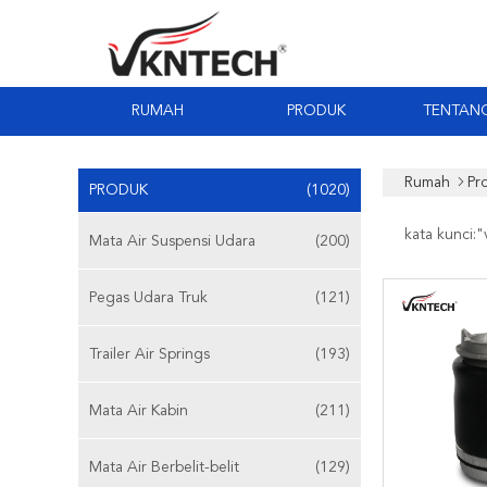
RUMAH
PRODUK
TENTANG
Rumah
Pr
PRODUK
(1020)
kata kunci:"
Mata Air Suspensi Udara
(200)
Pegas Udara Truk
(121)
Trailer Air Springs
(193)
Mata Air Kabin
(211)
Mata Air Berbelit-belit
(129)