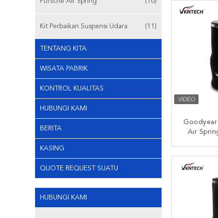
Porsche Air Spring
(10)
VKNTE
Kit Perbaikan Suspensi Udara
(11)
TENTANG KITA
WISATA PABRIK
KONTROL KUALITAS
HUBUNGI KAMI
Goodyear
BERITA
Air Spri
Truck 660
KASING
Air Spr
HUBUNG
1
QUOTE REQUEST SUATU
HUBUNGI KAMI