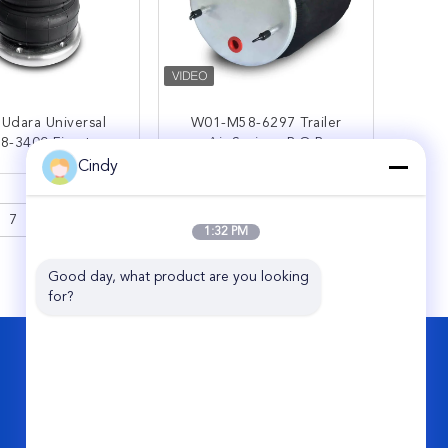
 Udara Universal
W01-M58-6297 Trailer
8-3400 Firestone
Air Springs R.O.R
MERITOR 21221307
Cindy
CONTITECH 4157NP04
UNGI SEKARANG
HUBUNGI SEKARANG
VKNTECH 1K6297
7
>
1:32 PM
Good day, what product are you looking 
for?
HUBUNGI KAMI
Guangzhou Viking Auto Parts Co., Ltd.
No.11 Jixiang 2nd Road, Pearl Industrial
Park, Conghua, Kota Guangzhou, Cina