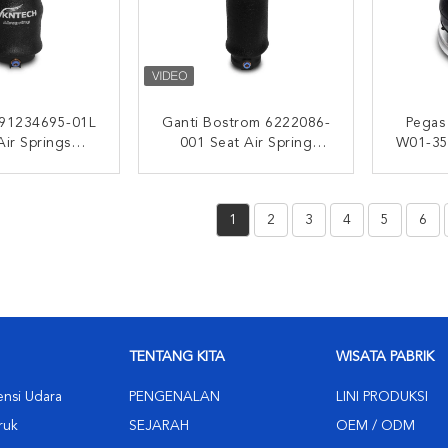
91234695-01L
Ganti Bostrom 6222086-
Pegas
Air Springs
001 Seat Air Spring
W01-35
L 23469501
1S1108 VKNTECH
 Firestone
1S1108
I SEKARANG
HUBUNGI SEKARANG
HUB
197 Diganti
1
2
3
4
5
6
TECH 1S7197
TENTANG KITA
WISATA PABRIK
ensi Udara
PENGENALAN
LINI PRODUKSI
ruk
SEJARAH
OEM / ODM