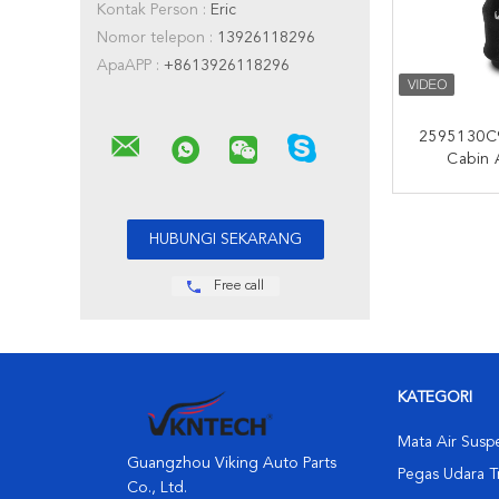
Kontak Person :
Eric
Nomor telepon :
13926118296
ApaAPP :
+8613926118296
2595130C
Cabin 
NATIONA
SK1564
HUBUNG
W02N197
Oleh VKN
Free call
KATEGORI
Mata Air Susp
Guangzhou Viking Auto Parts
Pegas Udara T
Co., Ltd.