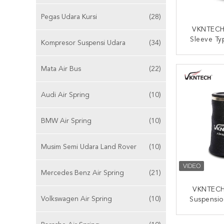
Pegas Udara Kursi
(28)
VKNTECH
Sleeve Ty
Kompresor Suspensi Udara
(34)
LSH 36
Udara De
HUBUNG
Mata Air Bus
(22)
1
Audi Air Spring
(10)
BMW Air Spring
(10)
Musim Semi Udara Land Rover
(10)
Mercedes Benz Air Spring
(21)
VKNTECH
Volkswagen Air Spring
(10)
Suspensio
Air Spri
7059 W0
HUBUNG