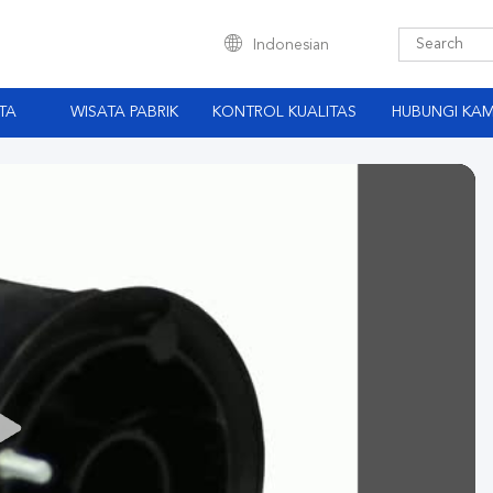
Indonesian
TA
WISATA PABRIK
KONTROL KUALITAS
HUBUNGI KAM