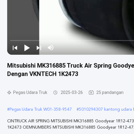
Mitsubishi MK316885 Truck Air Spring Goody
Dengan VKNTECH 1K2473
Pegas Udara Truk
2025-03-26
25 pandangan
#
Pegas Udara Truk W01-358-9547
#
5010294307 kantong udara F
CINTRUCK AIR SPRING MITSUBISHI MK316885 Goodyear 1R12-47
1K2473 OEMNUMBERS MITSUBISHI MK316885 Goodyear 1R12-473 A