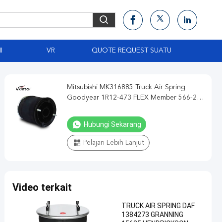
I
VR
QUOTE REQUEST SUATU
Mitsubishi MK316885 Truck Air Spring
Goodyear 1R12-473 FLEX Member 566-24-
3-038 Ganti Dengan VKNTECH 1K2473
Hubungi Sekarang
Pelajari Lebih Lanjut
Video terkait
TRUCK AIR SPRING DAF
1384273 GRANNING