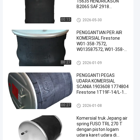
15635 HENDRICKSON
B2065 SAF 2918
2.228.0002.00 Contitech
810MB 4 Firestone W01-
Pegas Udara Truk
00:15
2026-05-30
M58-6345 W01-M58-8775
Goodyear 1R14-059
PENGGANTIAN PER AIR
DIRUPAKAN Oleh
KOMERSIAL Firestone
VKNTECH 1K6345
W01-358-7572,
W013587572, W01-358-
7572, W013587572 PER
UDARA TRUK GANTI
Pegas Udara Truk
00:27
2026-01-09
FIRESTONE W01-M58-
7572, W01M587572, W01-
PENGGANTI PEGAS
M58-7572, W01M587572
UDARA KOMERSIAL
SCANIA 1903608 1774804
Firestone 1T19F-14/L-14
W01-095-0500 Contitech
4913NP02 TRUCK
Pegas Udara Truk
00:27
2026-01-08
SPRINGCF Gomma
1T19E-93 Phoenix
Komersial truk Jepang air
1D28H16 FIRESTONE W01
spring FUSO TRL 270 T
095 0500
dengan piston logam
udara karet udara di