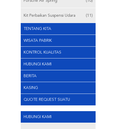
Porsche Air Spring
(10)
Kit Perbaikan Suspensi Udara
(11)
TENTANG KITA
WISATA PABRIK
KONTROL KUALITAS
HUBUNGI KAMI
BERITA
KASING
QUOTE REQUEST SUATU
HUBUNGI KAMI