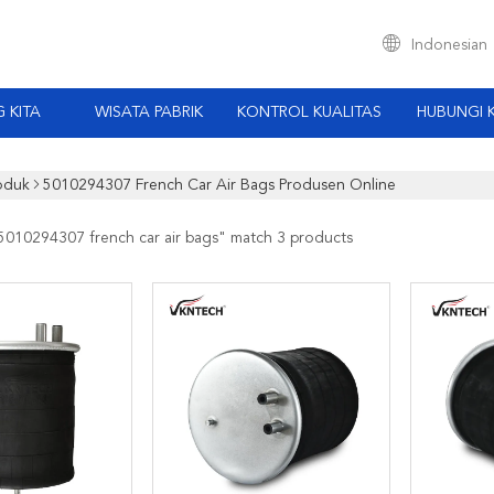
Indonesian
 KITA
WISATA PABRIK
KONTROL KUALITAS
HUBUNGI 
oduk
5010294307 French Car Air Bags Produsen Online
5010294307 french car air bags
" match 3 products