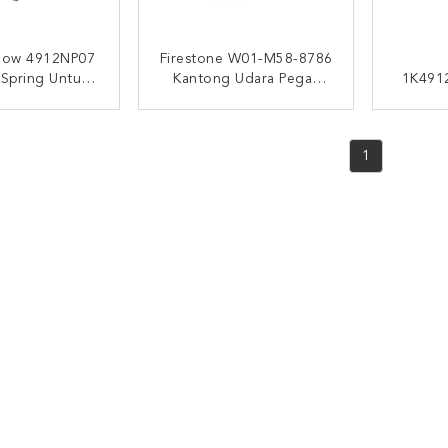
llow 4912NP07
Firestone W01-M58-8786
 Spring Untuk
Kantong Udara Pegas
1K4912
Car Magnum
Belakang Contitech
0294307
4912NP07 Goodyear
I SEKARANG
HUBUNGI SEKARANG
HUB
1R13-713
1