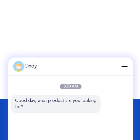
Cindy
8:50 AM
Good day, what product are you looking 
for?
HUBUNGI KAMI
Guangzhou Viking Auto Parts Co., Ltd.
No.11 Jixiang 2nd Road, Pearl Industrial
Park, Conghua, Kota Guangzhou, Cina