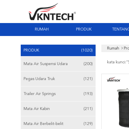
RUMAH
PRODUK
TENTANG
Rumah
Pr
PRODUK
(1020)
kata kunci:"
Mata Air Suspensi Udara
(200)
Pegas Udara Truk
(121)
Trailer Air Springs
(193)
Mata Air Kabin
(211)
Mata Air Berbelit-belit
(129)