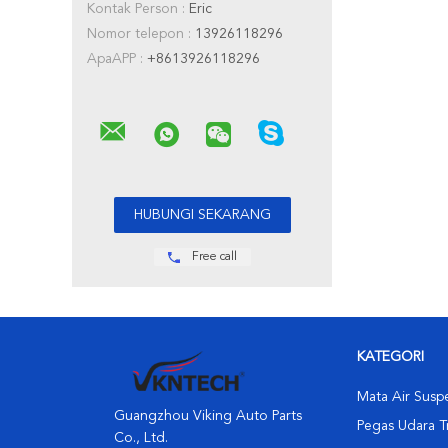
Kontak Person :
Eric
Nomor telepon :
13926118296
ApaAPP :
+8613926118296
Free call
KATEGORI
Mata Air Susp
Guangzhou Viking Auto Parts
Pegas Udara T
Co., Ltd.