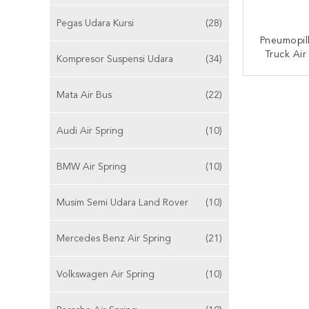
Pegas Udara Kursi
(28)
Pneumopi
Truck Air
Kompresor Suspensi Udara
(34)
French 
501
HUBUNG
Mata Air Bus
(22)
Audi Air Spring
(10)
BMW Air Spring
(10)
Musim Semi Udara Land Rover
(10)
Mercedes Benz Air Spring
(21)
Volkswagen Air Spring
(10)