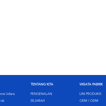
TENTANG KITA
WISATA PABRIK
ensi Udara
PENGENALAN
LINI PRODUKSI
ruk
SEJARAH
OEM / ODM