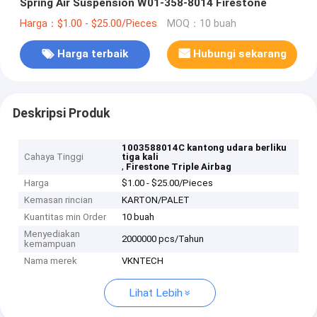
Spring Air Suspension W01-358-8014 Firestone
Harga：$1.00 - $25.00/Pieces
MOQ：10 buah
Harga terbaik
Hubungi sekarang
Deskripsi Produk
1003588014C kantong udara berliku
Cahaya Tinggi
tiga kali
,
Firestone Triple Airbag
Harga
$1.00 - $25.00/Pieces
Kemasan rincian
KARTON/PALET
Kuantitas min Order
10 buah
Menyediakan
2000000 pcs/Tahun
kemampuan
Nama merek
VKNTECH
Lihat Lebih