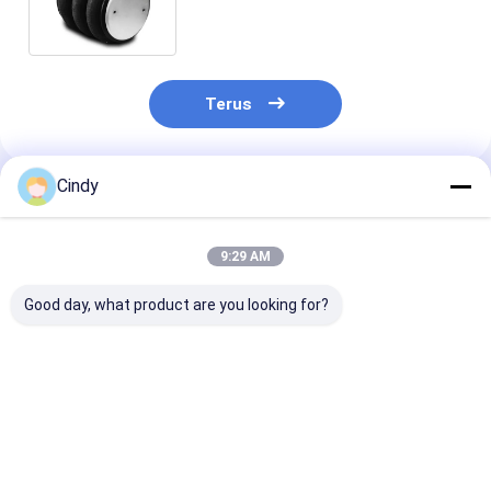
Firestone
Terus
Cindy
Rekomendasi Produk
9:29 AM
Good day, what product are you looking for?
TRAILER AIR SPRING
TRAILER AIR SPRING
TRAILER AIR 
SAF 2923
NEWAY 21215632
SAF 2618V
AR211/AR212
RVIBERTOJA
3.229.0029.00
AR219/AR313
45402002 DAF
Contitech 40
2.229.0003.00
1384273 GRANNING
Firestone W0
Harga terbaik
Harga terbaik
Harga terb