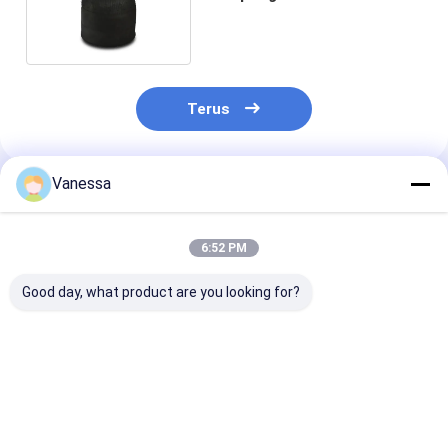
Air Ride Springs
Terus
Vanessa
Rekomendasi Produk
6:52 PM
Good day, what product are you looking for?
TRAILER AIR SPRING
TRAILER AIR SPRING
TRAILER AIR 
SAF 2923
NEWAY 21215632
SAF 2618V
AR211/AR212
RVIBERTOJA
3.229.0029.00
AR219/AR313
45402002 DAF
Contitech 40