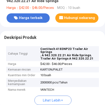
942.320.22.21 Air Ride Springs
Harga：$42.00 - $46.00/Pieces
MOQ：10 buah
Harga terbaik
Hubungi sekarang
Deskripsi Produk
Contitech 4183NP23 Trailer Air
Springs
Cahaya Tinggi
,
,
A 942.320.22.21 Air Ride Springs
Trailer Air Springs A 942.320.22.21
Harga
$42.00 - $46.00/Pieces
Kemasan rincian
KARTON/PALET
Kuantitas min Order
10 buah
Menyediakan
2000000 pcs/Tahun
kemampuan
Nama merek
VKNTECH
Lihat Lebih