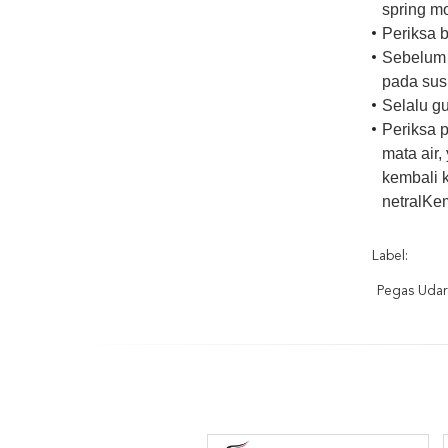
spring mo
Periksa 
Sebelum 
pada sus
Selalu g
Periksa 
mata air
kembali 
netralKe
Label:
Pegas Uda