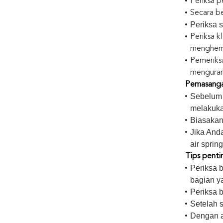
Periksa 
Secara be
Periksa 
Periksa k
menghema
Pemeriksa
menguran
Pemasanga
Sebelum 
melakuka
Biasakan
Jika Anda
air spri
Tips penti
Periksa 
bagian y
Periksa b
Setelah 
Dengan a