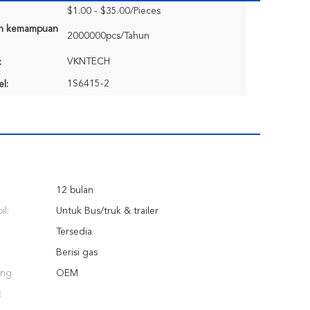
$1.00 - $35.00/Pieces
n kemampuan
2000000pcs/Tahun
VKNTECH
:
1S6415-2
l:
12 bulan
l:
Untuk Bus/truk & trailer
Tersedia
Berisi gas
ang
OEM
: