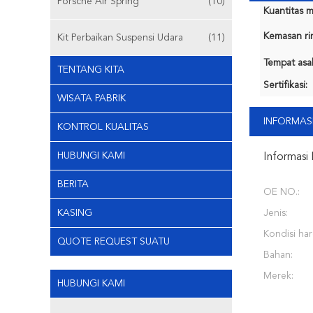
Porsche Air Spring
(10)
Kuantitas m
Kemasan rin
Kit Perbaikan Suspensi Udara
(11)
Tempat asal
TENTANG KITA
Sertifikasi:
WISATA PABRIK
INFORMASI
KONTROL KUALITAS
HUBUNGI KAMI
Informasi 
BERITA
OE NO.:
KASING
Jenis:
Kondisi har
QUOTE REQUEST SUATU
Bahan:
Merek:
HUBUNGI KAMI