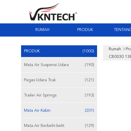
RUMAH
PRODUK
TENTANG
Rumah
Pr
PRODUK
(1000)
CB0030 13
Mata Air Suspensi Udara
(190)
Pegas Udara Truk
(121)
Trailer Air Springs
(193)
Mata Air Kabin
(201)
Mata Air Berbelit-belit
(129)