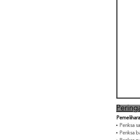
Pering
Pemelihara
Periksa s
Periksa b