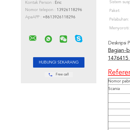
Sistem susp
Kontak Person :
Eric
Nomor telepon :
13926118296
Paket:
ApaAPP :
+8613926118296
Pelabuhan:
Menyoroti:
Deskripsi 
Bagian-b
1476415
Refere
Free call
Nomor pabr
Scania