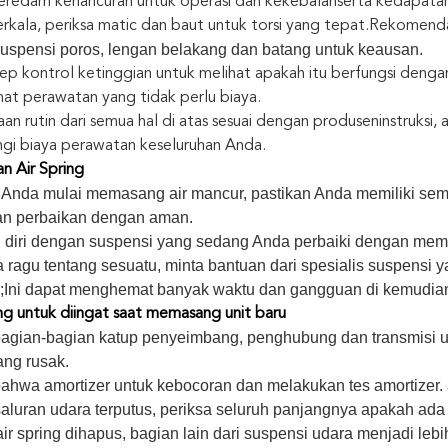
peredam kehancuran untuk operasi dan kekebalan
serta kedapatan
rkala, periksa matic dan baut untuk torsi yang tepat.
Rekomendas
suspensi poros, lengan belakang dan batang untuk keausan.
lep kontrol ketinggian untuk melihat apakah itu berfungsi dengan
t perawatan yang tidak perlu
biaya.
an rutin dari semua hal di atas sesuai dengan produsen
instruksi
gi biaya perawatan keseluruhan Anda.
n Air Spring
Anda mulai memasang air mancur, pastikan Anda memiliki semu
n perbaikan dengan aman.
 diri dengan suspensi yang sedang Anda perbaiki dengan mem
 ragu tentang sesuatu, minta bantuan dari spesialis suspensi 
ng;Ini dapat menghemat banyak waktu dan gangguan di kemudian
ng untuk diingat saat memasang unit baru
bagian-bagian katup penyeimbang, penghubung dan transmisi un
ang rusak.
ahwa amortizer untuk kebocoran dan melakukan tes amortizer. a
saluran udara terputus, periksa seluruh panjangnya apakah ada 
ir spring dihapus, bagian lain dari suspensi udara menjadi le