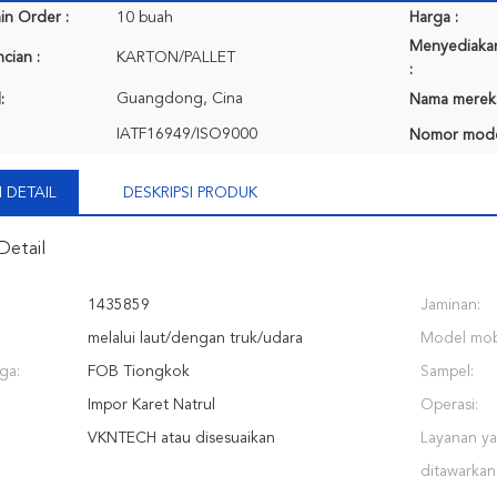
in Order :
10 buah
Harga :
Menyediaka
cian :
KARTON/PALLET
:
Guangdong, Cina
:
Nama merek
IATF16949/ISO9000
Nomor mode
 DETAIL
DESKRIPSI PRODUK
Detail
1435859
Jaminan:
melalui laut/dengan truk/udara
Model mobi
ga:
FOB Tiongkok
Sampel:
Impor Karet Natrul
Operasi:
VKNTECH atau disesuaikan
Layanan y
ditawarkan