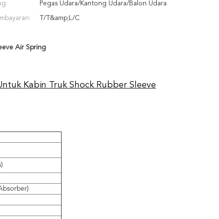
ng:
Pegas Udara/Kantong Udara/Balon Udara
mbayaran:
T/T&amp;L/C
eeve Air Spring
 Untuk Kabin Truk Shock Rubber Sleeve
s)
Absorber)