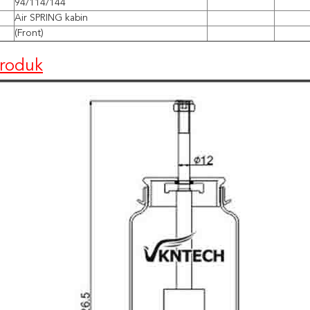
94/114/144
Air SPRING kabin
(Front)
roduk