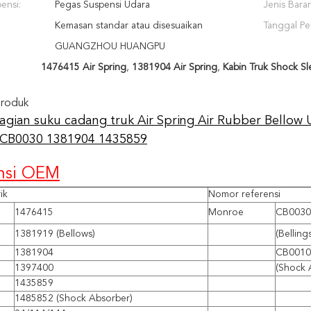
ensi:
Pegas Suspensi Udara
Jenis Bara
Kemasan standar atau disesuaikan
Tanggal Pe
GUANGZHOU HUANGPU
1476415 Air Spring
,
1381904 Air Spring
,
Kabin Truk Shock Sl
Produk
agian suku cadang truk Air Spring Air Rubber Bellow
 CB0030 1381904 1435859
nsi OEM
ik
Nomor referensi
1476415
Monroe
CB0030
1381919 (Bellows)
(Belling
1381904
CB0010
1397400
(Shock 
1435859
1485852 (Shock Absorber)