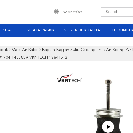
Indonesian
 KITA
WISATA PABRIK
KONTROL KUALITAS
HUBUNGI 
oduk
Mata Air Kabin
Bagian-Bagian Suku Cadang Truk Air Spring Air
81904 1435859 VKNTECH 1S6415-2