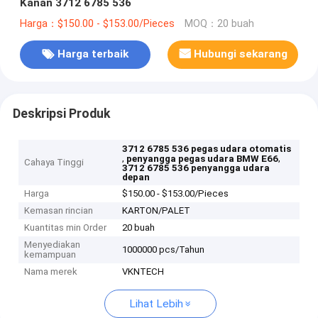
Kanan 3712 6785 536
Harga：$150.00 - $153.00/Pieces
MOQ：20 buah
Harga terbaik
Hubungi sekarang
Deskripsi Produk
3712 6785 536 pegas udara otomatis
,
,
penyangga pegas udara BMW E66
Cahaya Tinggi
3712 6785 536 penyangga udara
depan
Harga
$150.00 - $153.00/Pieces
Kemasan rincian
KARTON/PALET
Kuantitas min Order
20 buah
Menyediakan
1000000 pcs/Tahun
kemampuan
Nama merek
VKNTECH
Lihat Lebih