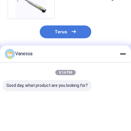
Kanan 3712 6785 536
Terus
Vanessa
Rekomendasi Produk
9:14 PM
Good day, what product are you looking for?
OEM BMW F01 F02
37206859714
Pompa Kompre
F11 Kompresor
Kompresor Suspensi
Udara BMW E61
Suspensi Udara
Udara BMW X5 E70
Ride 3720679
37206789450
37206789938
Penggantian