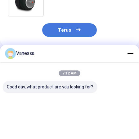
6927 2B9-218 Goodyear Universal
Suspensi Udara Untuk Truk
Terus
Vanessa
Rekomendasi Produk
7:12 AM
Good day, what product are you looking for?
VKNTECH 1B7070
Pegas Udara Berbelit
VKNTECH 3B7
CONVOLUTED AIR
Tiga/Suspensi Udara
PER AIR SPRI
SPRING REPLACE
FT530-35 436 / W01-
BERGELOMBA
FS70-7 PICK UP AIR
358-7838 Kantong
GANTI Contit
SPRING material
Udara
FT530-35 436
Harga terbaik
Harga terbaik
Harga terb