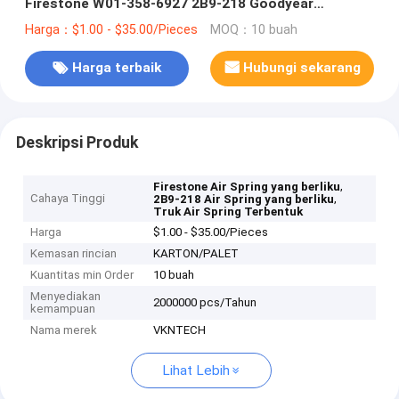
Firestone W01-358-6927 2B9-218 Goodyear
Universal Suspensi Udara Untuk Truk
Harga：$1.00 - $35.00/Pieces
MOQ：10 buah
Harga terbaik
Hubungi sekarang
Deskripsi Produk
,
Firestone Air Spring yang berliku
Cahaya Tinggi
,
2B9-218 Air Spring yang berliku
Truk Air Spring Terbentuk
Harga
$1.00 - $35.00/Pieces
Kemasan rincian
KARTON/PALET
Kuantitas min Order
10 buah
Menyediakan
2000000 pcs/Tahun
kemampuan
Nama merek
VKNTECH
Lihat Lebih