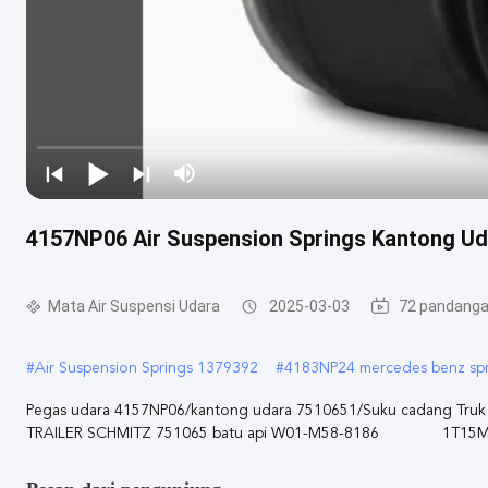
4157NP06 Air Suspension Springs Kantong Ud
Mata Air Suspensi Udara
2025-03-03
72 pandang
#
Air Suspension Springs 1379392
#
4183NP24 mercedes benz spr
Pegas udara 4157NP06/kantong udara 7510651/Suku cadang Truk 
TRAILER SCHMITZ 751065 batu api W01-M58-8186 1T