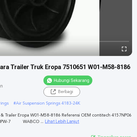
ara Trailer Truk Eropa 7510651 W01-M58-8186
Hubungi Sekarang
an
Berbagi
ings
#
Air Suspension Springs 4183-24K
& Trailer Eropa W01-M58-8186 Referensi OEM contitech 4157NP06
Lihat Lebih Lanjut
15MPW-7 WABCO ...