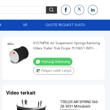
I
VR
QUOTE REQUEST SUATU
4157NP06 Air Suspension Springs Kantong
Udara Trailer Truk Eropa 7510651 W01-
M58-8186
Hubungi Sekarang
Pelajari Lebih Lanjut
Video terkait
TRELER AIR SPRING 566-
28-3031 Mitsubishi