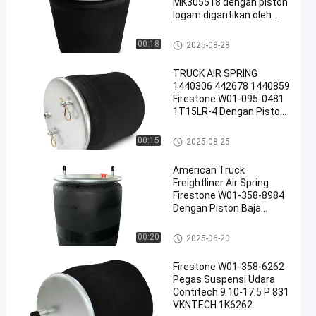
MK305518 dengan piston
logam digantikan oleh
Vkntech1K3031
Mata Air Suspensi Udara
00:18
2025-08-28
TRUCK AIR SPRING
1440306 442678 1440859
Firestone W01-095-0481
1T15LR-4 Dengan Piston
Baja Diganti oleh Vkntech
1K0481
Mata Air Suspensi Udara
00:15
2025-08-25
American Truck
Freightliner Air Spring
Firestone W01-358-8984
Dengan Piston Baja
1T66E-11.8, Rowe
ASC1400HL Karet Alam
Mata Air Suspensi Udara
00:20
2025-06-20
Metal Down digantikan
oleh Vkntech 1K8984
Firestone W01-358-6262
Pegas Suspensi Udara
Contitech 9 10-17.5 P 831
VKNTECH 1K6262