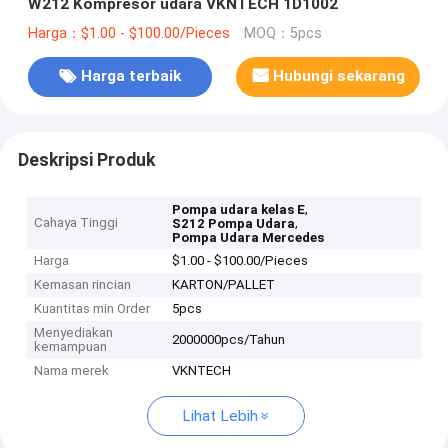
W212 Kompresor udara VKNTECH 1D1002
Harga：$1.00 - $100.00/Pieces
MOQ：5pcs
Harga terbaik
Hubungi sekarang
Deskripsi Produk
,
Pompa udara kelas E
Cahaya Tinggi
,
S212 Pompa Udara
Pompa Udara Mercedes
Harga
$1.00 - $100.00/Pieces
Kemasan rincian
KARTON/PALLET
Kuantitas min Order
5pcs
Menyediakan
2000000pcs/Tahun
kemampuan
Nama merek
VKNTECH
Lihat Lebih