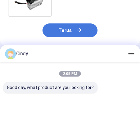
Kompresor udara VKNTECH
1D1002
Terus
Cindy
Rekomendasi Produk
2:05 PM
Good day, what product are you looking for?
Kompresor Suspensi
Mobil Mewah BMW
37206789938
Udara BMW X5 F15
E61 Air Compressor
37206799419
F85 37206875177
37206792855 Untuk
Kompresor Sus
37206850555 DAPAT
2006-2007 BMW
Udara Untuk 
DIGANTI OLEH
530xi VKNTECH
E70 X6 E71 Un
Harga terbaik
Harga terbaik
Harga terb