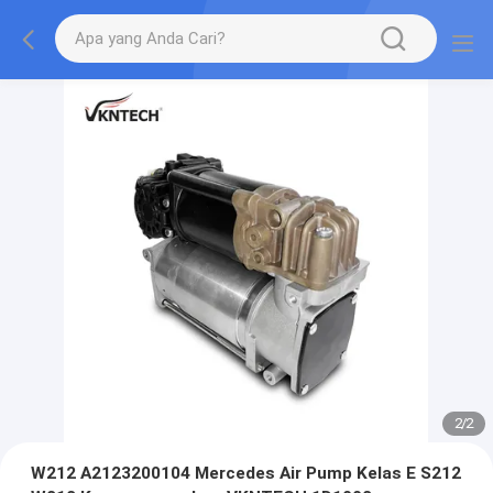
2
/
2
W212 A2123200104 Mercedes Air Pump Kelas E S212